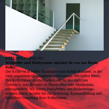
KELLERSANIERUNG
Weinkeller und Hobbyraum: machen Sie was aus Ihrem
Keller!
Der Keller ist in vielen Haushalten eine dunkle Kammer, in der
viele ungenutzte Quadratmeter schlummern. Wir helfen Ihnen,
Ihre Kellerräume zu erschließen und für den täglichen
Gebrauch, zum Beispiel als Homeoffice oder Musikraum,
umzugestalten. Wir führen Putzarbeiten und Bodenbelags­
arbeiten durch, beraten Sie zur Belüftung, Raumaufteilung und
farblichen Gestaltung Ihrer Kellerräume.