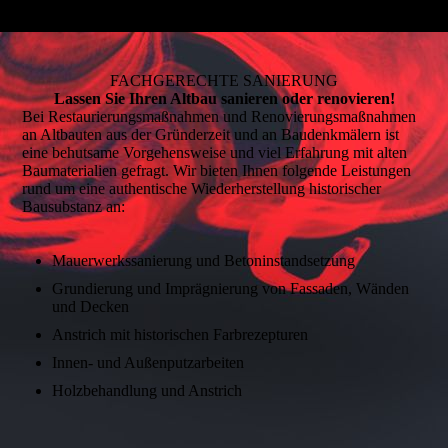
FACHGERECHTE SANIERUNG
Lassen Sie Ihren Altbau sanieren oder renovieren!
Bei Restaurierungsmaßnahmen und Renovierungsmaßnahmen
an Altbauten aus der Gründerzeit und an Baudenkmälern ist
eine behutsame Vorgehensweise und viel Erfahrung mit alten
Baumaterialien gefragt. Wir bieten Ihnen folgende Leistungen
rund um eine authentische Wiederherstellung historischer
Bausubstanz an:
Mauerwerkssanierung und Betoninstandsetzung
Grundierung und Imprägnierung von Fassaden, Wänden
und Decken
Anstrich mit historischen Farbrezepturen
Innen- und Außenputzarbeiten
Holzbehandlung und Anstrich