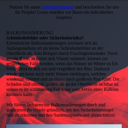
Nutzen Sie unser
Angebotsformular
und beschreiben Sie uns
Ihr Projekt! Gerne erstellen wir Ihnen ein individuelles
Angebot.
BALKONSANIERUNG
Schönheitsfehler oder Sicherheitsrisiko?
Erforderliche Balkonsanierungen zeichnen sich im
Anfangsstadium oft als kleine Schönheitsfehler an der
Oberfläche ab, zum Beispiel durch Feuchtigkeitsränder. Doch
gerade Risse, in denen sich Wasser sammelt, können zur
gefährlichen Falle werden: wenn das Wasser im Winter zu Eis
friert, dehnt es sich aus und vergrößert den Riss. Dadurch
wiederum kann noch mehr Wasser eindringen, welches
wiederum einfriert und zu einem noch größeren Riss führt. Die
Schäden sind oftmals größer, als an der Oberfläche sichtbar ist,
sodass es im schlimmsten Fall sogar zum Abriss eines Balkons
kommen kann.
Wir führen fachgerechte Balkonsanierungen durch und
inspizieren Ihr Objekt gründlich, um den Sicherheitsmängel
früh zu erkennen und den Sanierungsaufwand abzuschätzen.