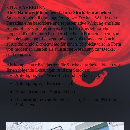
STUCKARBEITEN
Altes Handwerk in neuem Glanz: Stuckateurarbeiten
Stuck wird überall dort angefertigt, wo Decken, Wände oder
Fassaden eine besondere und repräsentative Wirkung entfalten
sollen. Stuck wird aus unterschiedlichen Spezialmörteln
hergestellt und kann sehr unterschiedliche Formen haben, zum
Beispiel opulente Pflanzenmotive an Außenfassaden. Auch
zurückhaltende Zierelemente für innen, beispielsweise in Form
von modernen Leisten als stilistische Absetzung zur Decke,
sind möglich.
Als kompetenter Fachbetrieb für Stuckateurarbeiten bieten wir
Ihnen folgende Leistungen rund um Stuck an:
Anfertigung von Wandstuck und Deckenstuck
Anfertigung von Fassadenstuck
Restaurierung von Stuckarbeiten
Rekonstruktion von Putten, Leisten, Rosetten, Pilastern,
Säulen, etc.