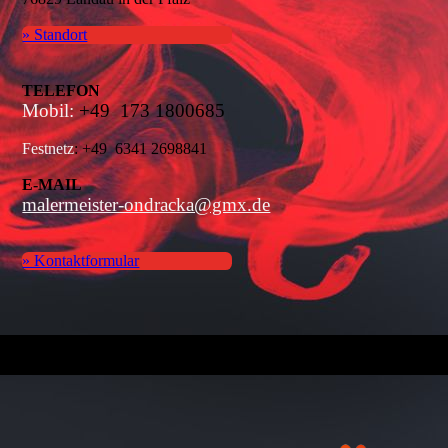
» Standort
TELEFON
Mobil:
+49 173 1800685
Festnetz
: +49 6341 2698841
E-MAIL
malermeister-ondracka@gmx.de
» Kontaktformular