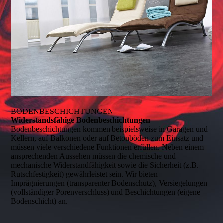
BODENBESCHICHTUNGEN
Widerstandsfähige Bodenbeschichtungen
Bodenbeschichtungen kommen beispielsweise in Garagen und
Kellern, auf Balkonen oder auf Betonböden zum Einsatz und
müssen viele verschiedene Funktionen erfüllen. Neben einem
ansprechenden Aussehen müssen die chemische und
mechanische Widerstandfähigkeit sowie die Sicherheit (z.B.
Rutschfestigkeit) gewährleistet sein. Wir bieten
Imprägnierungen (transparenter Bodenschutz), Versiegelungen
(vollständiger Porenverschluss) und Beschichtungen (eigene
Bodenschicht) an.