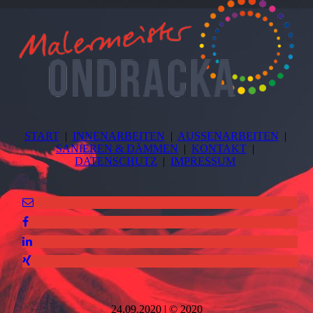
START
|
INNENARBEITEN
|
AUSSENARBEITEN
|
SANIEREN & DÄMMEN
|
KONTAKT
|
DATENSCHUTZ
|
IMPRESSUM
24.09.2020 | © 2020