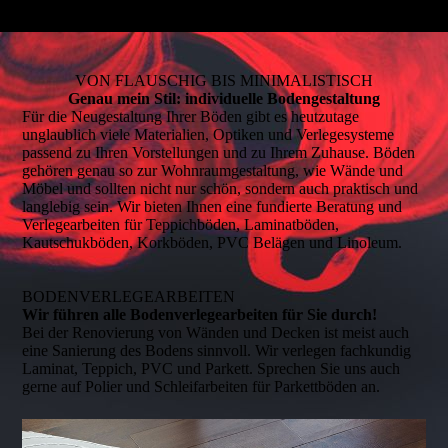
VON FLAUSCHIG BIS MINIMALISTISCH
Genau mein Stil: individuelle Boden­gestaltung
Für die Neugestaltung Ihrer Böden gibt es heutzutage
unglaublich viele Materialien, Optiken und Verlegesysteme
passend zu Ihren Vorstellungen und zu Ihrem Zuhause. Böden
gehören genau so zur Wohnraum­gestaltung, wie Wände und
Möbel und sollten nicht nur schön, sondern auch praktisch und
langlebig sein. Wir bieten Ihnen eine fundierte Beratung und
Verlegearbeiten für Teppichböden, Laminatböden,
Kautschukböden, Korkböden, PVC Belägen und Linoleum.
BODENVERLEGEARBEITEN
Wir führen alle Boden­verlegearbeiten für Sie durch!
Bei der Renovierung von Wänden und Decken ist meist auch
eine Sanierung des Bodens sinnvoll. Wir verlegen fachkundig
Laminat, Teppich, PVC und Parkett. Sprechen Sie uns auch
gerne auf Polier und Schleifarbeiten für Parkettböden an.